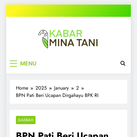
Skip
to
content
kabarminatani.com
MENU
Home
2025
January
2
BPN Pati Beri Ucapan Dirgahayu BPK RI
DAERAH
BPN Pati Beri Ucapan