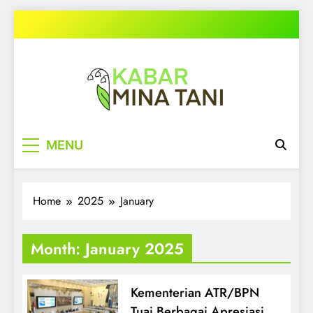
Skip
to
content
kabarminatani.com
MENU
Home
2025
January
Month:
January 2025
Kementerian ATR/BPN
Tuai Berbagai Apresiasi