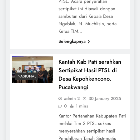
PTSL. Acara penyerahan
sertipikat ini diawali dengan
sambutan dari Kepala Desa
Ngablak, N. Muchlisin, serta
Ketua TIM…
Selengkapnya
Kantah Kab Pati serahkan
Sertipikat Hasil PTSL di
NASIONAL
Desa Kepohkencono,
Pucakwangi
admin 2
30 January 2025
0
1 mins
Kantor Pertanahan Kabupaten Pati
melalui Tim 2 PTSL sukses
menyerahkan sertipikat hasil
Pendaftaran Tanah Sistematis