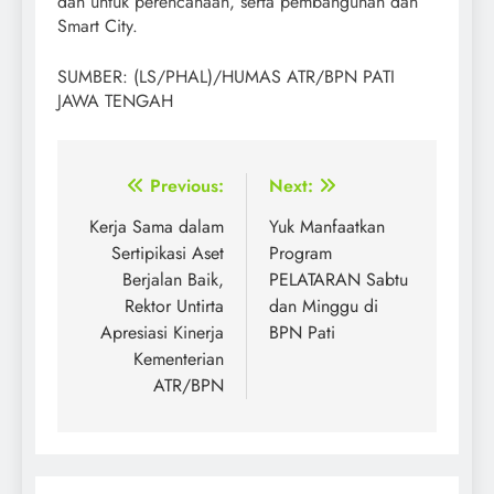
dan untuk perencanaan, serta pembangunan dan
Smart City.
SUMBER: (LS/PHAL)/HUMAS ATR/BPN PATI
JAWA TENGAH
Post
Previous:
Next:
navigation
Kerja Sama dalam
Yuk Manfaatkan
Sertipikasi Aset
Program
Berjalan Baik,
PELATARAN Sabtu
Rektor Untirta
dan Minggu di
Apresiasi Kinerja
BPN Pati
Kementerian
ATR/BPN