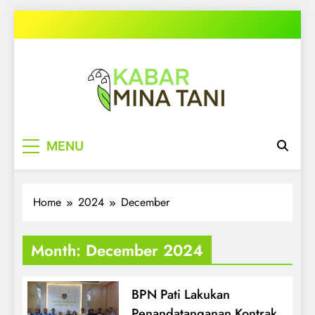
Skip
to
content
kabarminatani.com
MENU
Home
2024
December
Month:
December 2024
BPN Pati Lakukan
Penandatanganan Kontrak