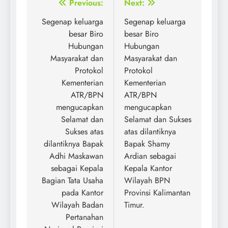
Post
Previous:
Next:
navigation
Segenap keluarga
Segenap keluarga
besar Biro
besar Biro
Hubungan
Hubungan
Masyarakat dan
Masyarakat dan
Protokol
Protokol
Kementerian
Kementerian
ATR/BPN
ATR/BPN
mengucapkan
mengucapkan
Selamat dan
Selamat dan Sukses
Sukses atas
atas dilantiknya
dilantiknya Bapak
Bapak Shamy
Adhi Maskawan
Ardian sebagai
sebagai Kepala
Kepala Kantor
Bagian Tata Usaha
Wilayah BPN
pada Kantor
Provinsi Kalimantan
Wilayah Badan
Timur.
Pertanahan