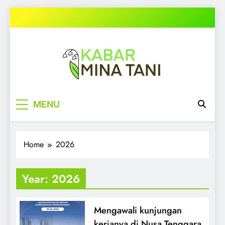
Skip
to
content
kabarminatani.com
MENU
Home
2026
Year:
2026
Mengawali kunjungan
kerjanya di Nusa Tenggara