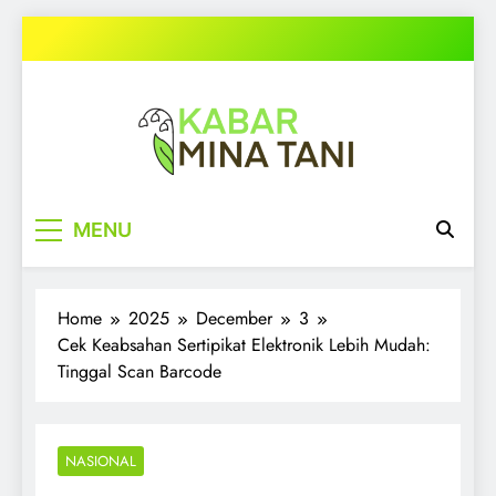
Skip
to
content
kabarminatani.com
MENU
Home
2025
December
3
Cek Keabsahan Sertipikat Elektronik Lebih Mudah:
Tinggal Scan Barcode
NASIONAL