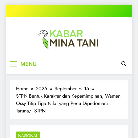
Skip
to
content
kabarminatani.com
MENU
Home
2025
September
15
STPN Bentuk Karakter dan Kepemimpinan, Wamen
Ossy Titip Tiga Nilai yang Perlu Dipedomani
Taruna/i STPN
NASIONAL