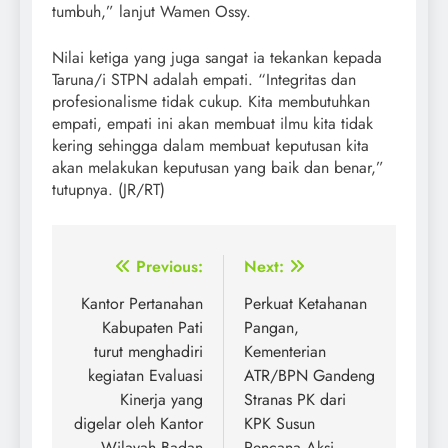
tumbuh,” lanjut Wamen Ossy.
Nilai ketiga yang juga sangat ia tekankan kepada
Taruna/i STPN adalah empati. “Integritas dan
profesionalisme tidak cukup. Kita membutuhkan
empati, empati ini akan membuat ilmu kita tidak
kering sehingga dalam membuat keputusan kita
akan melakukan keputusan yang baik dan benar,”
tutupnya. (JR/RT)
Post
Previous:
Next:
navigation
Kantor Pertanahan
Perkuat Ketahanan
Kabupaten Pati
Pangan,
turut menghadiri
Kementerian
kegiatan Evaluasi
ATR/BPN Gandeng
Kinerja yang
Stranas PK dari
digelar oleh Kantor
KPK Susun
Wilayah Badan
Rencana Aksi