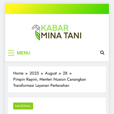
Skip
to
content
kabarminatani.com
MENU
Home
2025
August
28
Pimpin Rapim, Menteri Nusron Canangkan
Transformasi Layanan Pertanahan
NASIONAL