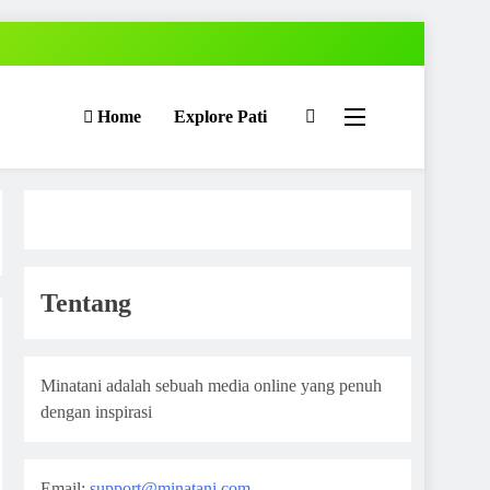
Home
Explore Pati
Tentang
Minatani adalah sebuah media online yang penuh
dengan inspirasi
Email:
support@minatani.com
,