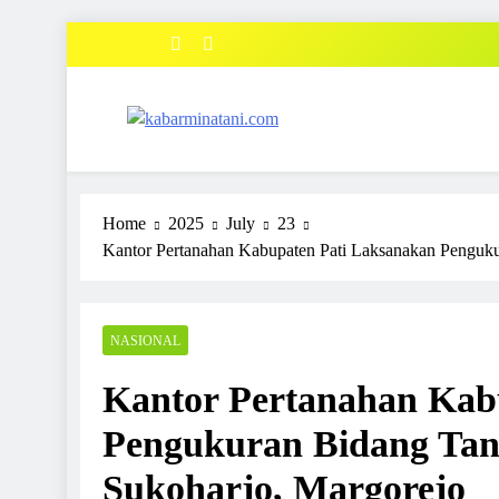
Skip
to
content
kabarminatani.com
Home
2025
July
23
Kantor Pertanahan Kabupaten Pati Laksanakan Penguku
NASIONAL
Kantor Pertanahan Kab
Pengukuran Bidang Tana
Sukoharjo, Margorejo