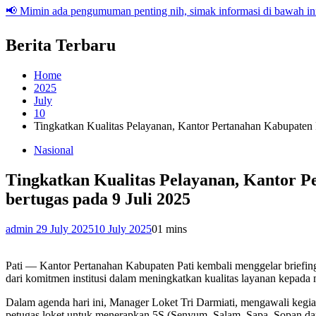
📢 Mimin ada pengumuman penting nih, simak informasi di bawah ini
Berita Terbaru
Home
2025
July
10
Tingkatkan Kualitas Pelayanan, Kantor Pertanahan Kabupaten P
Nasional
Tingkatkan Kualitas Pelayanan, Kantor P
bertugas pada 9 Juli 2025
admin 2
9 July 2025
10 July 2025
0
1 mins
Pati — Kantor Pertanahan Kabupaten Pati kembali menggelar briefing
dari komitmen institusi dalam meningkatkan kualitas layanan kepada 
Dalam agenda hari ini, Manager Loket Tri Darmiati, mengawali kegi
petugas loket untuk menerapkan 5S (Senyum, Salam, Sapa, Sopan da