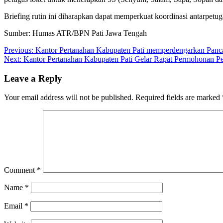
Briefing rutin ini diharapkan dapat memperkuat koordinasi antarpetu
Sumber: Humas ATR/BPN Pati Jawa Tengah
Post
Previous:
Kantor Pertanahan Kabupaten Pati memperdengarkan Panc
Next:
Kantor Pertanahan Kabupaten Pati Gelar Rapat Permohonan P
navigation
Leave a Reply
Your email address will not be published.
Required fields are marked
Comment
*
Name
*
Email
*