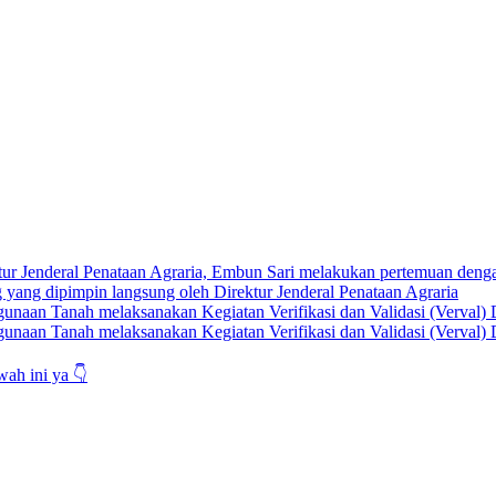
ktur Jenderal Penataan Agraria, Embun Sari melakukan pertemuan de
g yang dipimpin langsung oleh Direktur Jenderal Penataan Agraria
tagunaan Tanah melaksanakan Kegiatan Verifikasi dan Validasi (Verva
atagunaan Tanah melaksanakan Kegiatan Verifikasi dan Validasi (Verv
ah ini ya 👇