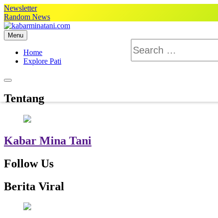
Skip
Newsletter
to
Random News
content
Menu
kabarminatani.com
Search
for:
Home
Explore Pati
Tentang
Kabar Mina Tani
Follow Us
Berita Viral