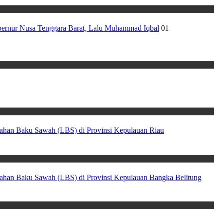
ubernur Nusa Tenggara Barat, Lalu Muhammad Iqbal
01
a Lahan Baku Sawah (LBS) di Provinsi Kepulauan Riau
ta Lahan Baku Sawah (LBS) di Provinsi Kepulauan Bangka Belitung