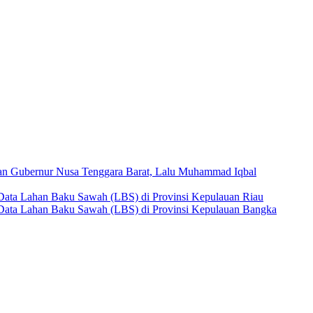
ngan Gubernur Nusa Tenggara Barat, Lalu Muhammad Iqbal
l) Data Lahan Baku Sawah (LBS) di Provinsi Kepulauan Riau
al) Data Lahan Baku Sawah (LBS) di Provinsi Kepulauan Bangka