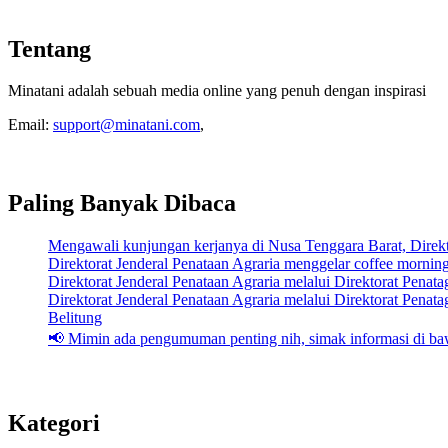
Tentang
Minatani adalah sebuah media online yang penuh dengan inspirasi
Email:
support@minatani.com
,
Paling Banyak Dibaca
Mengawali kunjungan kerjanya di Nusa Tenggara Barat, Dire
Direktorat Jenderal Penataan Agraria menggelar coffee mornin
Direktorat Jenderal Penataan Agraria melalui Direktorat Pena
Direktorat Jenderal Penataan Agraria melalui Direktorat Pen
Belitung
📢 Mimin ada pengumuman penting nih, simak informasi di baw
Kategori