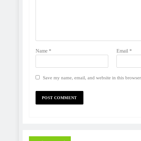
Name
*
Email
*
Save my name, email, and website in this browser