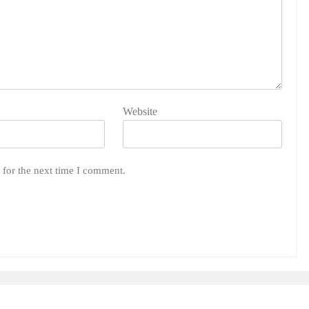
Website
 for the next time I comment.