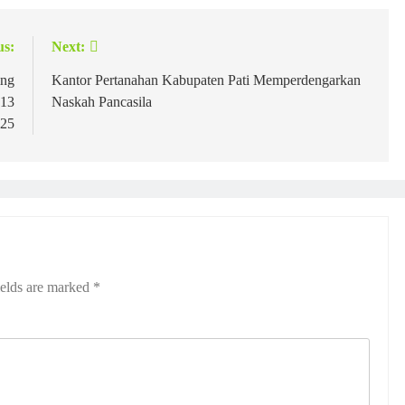
us:
Next:
ing
Kantor Pertanahan Kabupaten Pati Memperdengarkan
 13
Naskah Pancasila
025
ields are marked
*