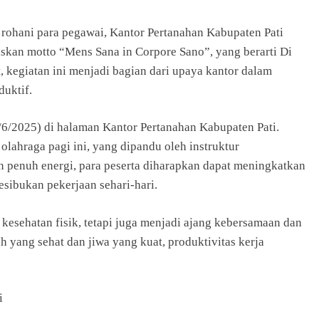
rohani para pegawai, Kantor Pertanahan Kabupaten Pati
skan motto “Mens Sana in Corpore Sano”, yang berarti Di
 kegiatan ini menjadi bagian dari upaya kantor dalam
duktif.
/6/2025) di halaman Kantor Pertanahan Kabupaten Pati.
olahraga pagi ini, yang dipandu oleh instruktur
 penuh energi, para peserta diharapkan dapat meningkatkan
esibukan pekerjaan sehari-hari.
 kesehatan fisik, tetapi juga menjadi ajang kebersamaan dan
yang sehat dan jiwa yang kuat, produktivitas kerja
i