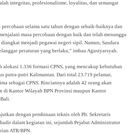
alah integritas, profesionalisme, loyalitas, dan semangat
 percobaan selama satu tahun dengan sebaik-baiknya dan
 menjalani masa percobaan dengan baik dan telah menunggu
t diangkat menjadi pegawai negeri sipil. Namun, Saudara
elanggar peraturan yang berlaku,” imbau Agustyarsyah.
h alokasi 1.336 formasi CPNS, yang mencakup kebutuhan
s putra-putri Kalimantan. Dari total 23.719 pelamar,
erima sebagai CPNS. Rinciannya adalah 42 orang akan
kan di Kantor Wilayah BPN Provinsi maupun Kantor
Bali.
jutkan dengan pembinaan teknis oleh Plt. Sekretaris
dir dalam kegiatan ini, sejumlah Pejabat Administrator
rian ATR/BPN.