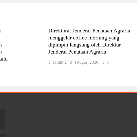
i
Direktorat Jenderal Penataan Agraria
menggelar coffee morning yang
n
dipimpin langsung oleh Direktur
n
Jenderal Penataan Agraria
Lalu
admin 2
4 August 2026
0