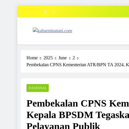
Skip
to
content
kabarminatani.com
Home
2025
June
2
Pembekalan CPNS Kementerian ATR/BPN TA 2024, Ke
NASIONAL
Pembekalan CPNS Keme
Kepala BPSDM Tegaska
Pelayanan Publik