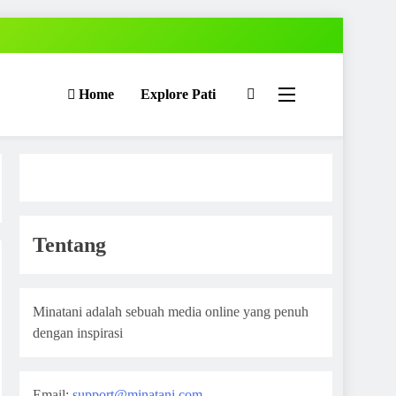
Home
Explore Pati
Tentang
Minatani adalah sebuah media online yang penuh
dengan inspirasi
Email:
support@minatani.com
,