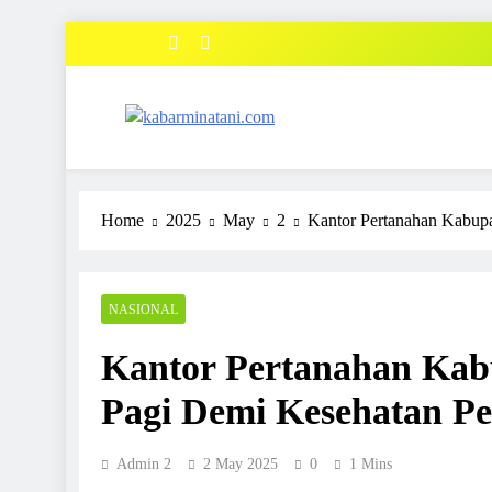
Skip
to
content
kabarminatani.com
Home
2025
May
2
Kantor Pertanahan Kabupa
NASIONAL
Kantor Pertanahan Kab
Pagi Demi Kesehatan P
Admin 2
2 May 2025
0
1 Mins