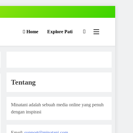
Home
Explore Pati
Tentang
Minatani adalah sebuah media online yang penuh
dengan inspirasi
Email:
support@minatani.com
,