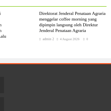
i
Direktorat Jenderal Penataan Agraria
menggelar coffee morning yang
n
dipimpin langsung oleh Direktur
n
Jenderal Penataan Agraria
Lalu
admin 2
4 August 2026
0