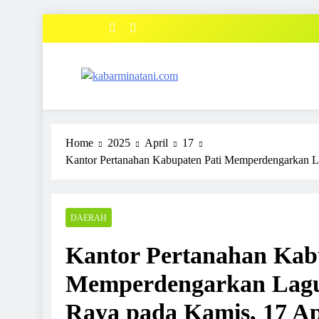
Skip
to
content
kabarminatani.com
Home
2025
April
17
Kantor Pertanahan Kabupaten Pati Memperdengarkan L
DAERAH
Kantor Pertanahan Kab
Memperdengarkan Lagu
Raya pada Kamis, 17 Ap