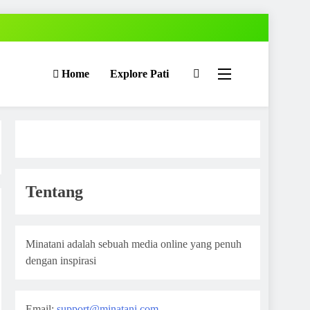
Home
Explore Pati
Tentang
Minatani adalah sebuah media online yang penuh
dengan inspirasi
Email:
support@minatani.com
,