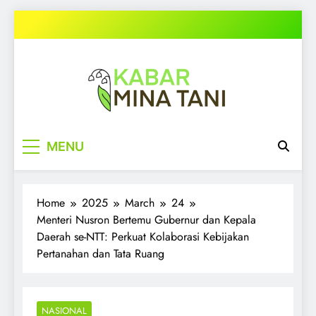
Skip
to
content
kabarminatani.com
MENU
Home
2025
March
24
Menteri Nusron Bertemu Gubernur dan Kepala
Daerah se-NTT: Perkuat Kolaborasi Kebijakan
Pertanahan dan Tata Ruang
NASIONAL