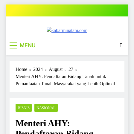
Skip
to
content
kabarminatani.com
MENU
Home
2024
August
27
Menteri AHY: Pendaftaran Bidang Tanah untuk
Pemanfaatan Tanah Masyarakat yang Lebih Optimal
BISNIS
NASIONAL
Menteri AHY:
Pendaftaran Bidang