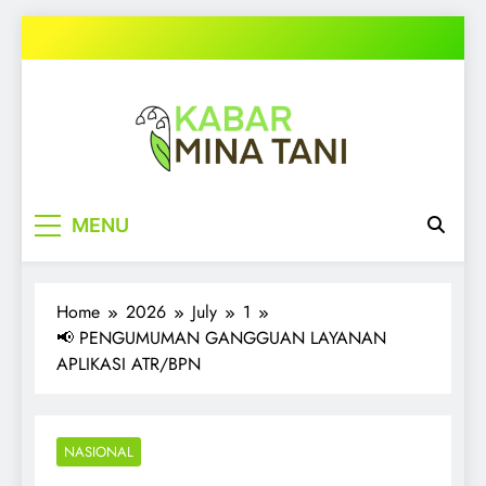
Skip
to
content
kabarminatani.com
MENU
Home
2026
July
1
📢 PENGUMUMAN GANGGUAN LAYANAN
APLIKASI ATR/BPN
NASIONAL