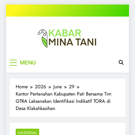
Skip
to
content
kabarminatani.com
MENU
Home
2026
June
29
Kantor Pertanahan Kabupaten Pati Bersama Tim
GTRA Laksanakan Identifikasi Indikatif TORA di
Desa Klakahkasihan
NASIONAL