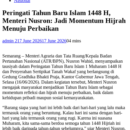
Nasional
Peringati Tahun Baru Islam 1448 H,
Menteri Nusron: Jadi Momentum Hijrah
Menuju Perbaikan
admin 2
17 June 2026
17 June 2026
0
4 mins
Semarang – Menteri Agraria dan Tata Ruang/Kepala Badan
Pertanahan Nasional (ATR/BPN), Nusron Wahid, menyampaikan
tausiyah dalam Peringatan Tahun Baru Islam 1 Muharam 1448 H
dan Penyerahan Sertipikat Tanah Wakaf yang berlangsung di
Gedung Gradhika Bhakti Praja, Kantor Gubernur Jawa Tengah,
Selasa (16/06/2026). Dalam kegiatan tersebut, Menteri Nusron
mengajak masyarakat menjadikan Tahun Baru Islam sebagai
momentum refleksi dan hijrah menuju perbaikan, baik dalam
kehidupan pribadi maupun sosial kemasyarakatan.
“Barang siapa yang hari ini lebih baik dari hari-hari yang lalu maka
termasuk orang yang beruntung. Kalau hari ini sama dengan hari-
hari yang lalu termasuk orang yang rugi. Karena ini suasana
Muharam, kita sama-sama berdoa semoga tahun 1448 Hijriah ini
lebih baik daripada tahun-tahun sebelumnya,” ujar Menteri Nusron.