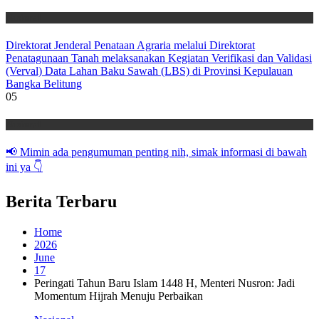
Nasional
Direktorat Jenderal Penataan Agraria melalui Direktorat
Penatagunaan Tanah melaksanakan Kegiatan Verifikasi dan Validasi
(Verval) Data Lahan Baku Sawah (LBS) di Provinsi Kepulauan
Bangka Belitung
05
Nasional
📢 Mimin ada pengumuman penting nih, simak informasi di bawah
ini ya 👇
Berita Terbaru
Home
2026
June
17
Peringati Tahun Baru Islam 1448 H, Menteri Nusron: Jadi
Momentum Hijrah Menuju Perbaikan