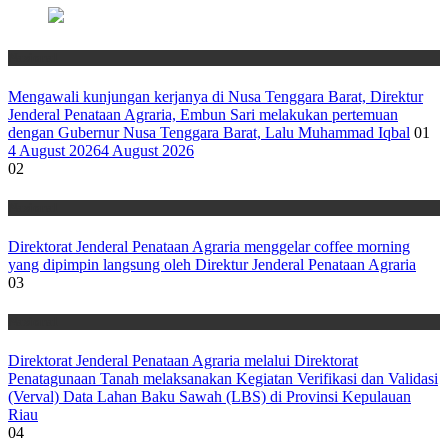
Nasional
Mengawali kunjungan kerjanya di Nusa Tenggara Barat, Direktur
Jenderal Penataan Agraria, Embun Sari melakukan pertemuan
dengan Gubernur Nusa Tenggara Barat, Lalu Muhammad Iqbal
01
4 August 2026
4 August 2026
02
Nasional
Direktorat Jenderal Penataan Agraria menggelar coffee morning
yang dipimpin langsung oleh Direktur Jenderal Penataan Agraria
03
Nasional
Direktorat Jenderal Penataan Agraria melalui Direktorat
Penatagunaan Tanah melaksanakan Kegiatan Verifikasi dan Validasi
(Verval) Data Lahan Baku Sawah (LBS) di Provinsi Kepulauan
Riau
04