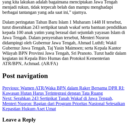
yang kita lakukan adalah bagaimana menciptakan Jawa Tengah
menjadi rukun, tidak terpecah belah dan mampu menghadapi
berbagai tantangan yang ada saat ini,” ujarnya.
Dalam peringatan Tahun Baru Islam 1 Muharam 1448 H tersebut,
turut diserahkan 243 sertipikat tanah wakaf serta bantuan pendidikan
kepada 100 anak yatim yang berasal dari sejumlah yayasan Islam di
Jawa Tengah. Dalam penyerahan tersebut, Menteri Nusron
didampingi oleh Gubernur Jawa Tengah, Ahmad Luthfi; Wakil
Gubernur Jawa Tengah, Taj Yasin Maimoen; serta Kepala Kantor
Wilayah BPN Provinsi Jawa Tengah, Sri Pranoto. Turut hadir dalam
kegiatan ini Kepala Biro Humas dan Protokol Kementerian
ATR/BPN, Achmad. (AR/FA)
Post navigation
Previous:
Wamen ATR/Waka BPN dalam Raker Bersama DPR RI:
Kawasan Hutan Harus Terintegrasi dengan Tata Ruang
Next:
Serahkan 243 Sertipikat Tanah Wakaf di Jawa Tengah,
Menteri Nusron: Bagian dari Program Prioritas Nasional Selesaikan
Kepastian Hukum Aset Umat
Leave a Reply