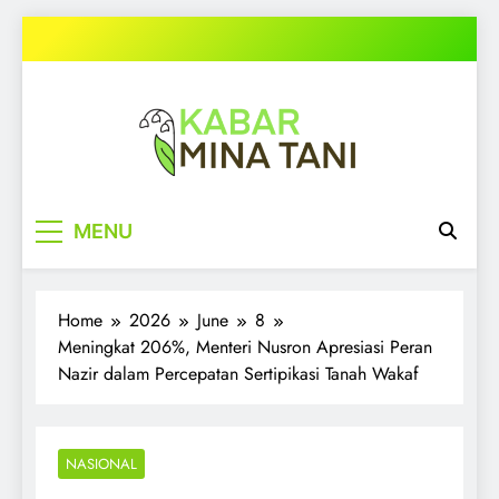
Skip
to
content
kabarminatani.com
MENU
Home
2026
June
8
Meningkat 206%, Menteri Nusron Apresiasi Peran
Nazir dalam Percepatan Sertipikasi Tanah Wakaf
NASIONAL