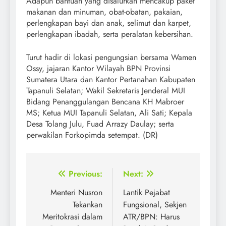
Adapun bantuan yang disalurkan mencakup paket
makanan dan minuman, obat-obatan, pakaian,
perlengkapan bayi dan anak, selimut dan karpet,
perlengkapan ibadah, serta peralatan kebersihan.
Turut hadir di lokasi pengungsian bersama Wamen
Ossy, jajaran Kantor Wilayah BPN Provinsi
Sumatera Utara dan Kantor Pertanahan Kabupaten
Tapanuli Selatan; Wakil Sekretaris Jenderal MUI
Bidang Penanggulangan Bencana KH Mabroer
MS; Ketua MUI Tapanuli Selatan, Ali Sati; Kepala
Desa Tolang Julu, Fuad Arrazy Daulay; serta
perwakilan Forkopimda setempat. (DR)
Post
Previous:
Next:
navigation
Menteri Nusron
Lantik Pejabat
Tekankan
Fungsional, Sekjen
Meritokrasi dalam
ATR/BPN: Harus