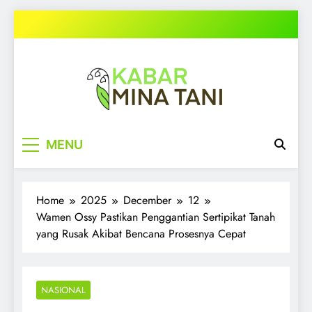
Skip
to
content
kabarminatani.com
MENU
Home
2025
December
12
Wamen Ossy Pastikan Penggantian Sertipikat Tanah
yang Rusak Akibat Bencana Prosesnya Cepat
NASIONAL