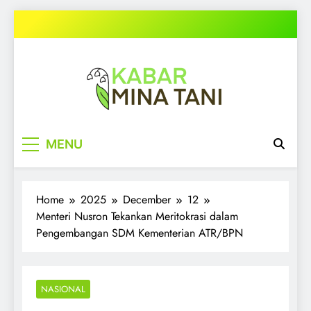
Skip
to
content
kabarminatani.com
MENU
Home
2025
December
12
Menteri Nusron Tekankan Meritokrasi dalam
Pengembangan SDM Kementerian ATR/BPN
NASIONAL