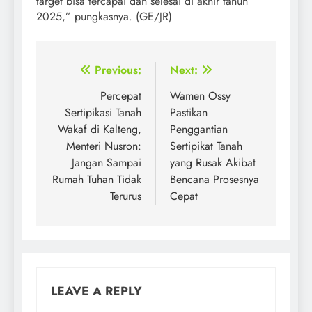
target bisa tercapai dan selesai di akhir tahun
2025,” pungkasnya. (GE/JR)
Post
Previous:
Next:
navigation
Percepat
Wamen Ossy
Sertipikasi Tanah
Pastikan
Wakaf di Kalteng,
Penggantian
Menteri Nusron:
Sertipikat Tanah
Jangan Sampai
yang Rusak Akibat
Rumah Tuhan Tidak
Bencana Prosesnya
Terurus
Cepat
LEAVE A REPLY