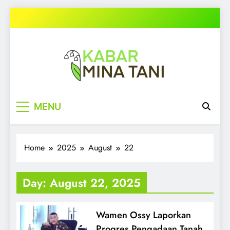
Skip
to
content
kabarminatani.com
MENU
Home
2025
August
22
Day:
August 22, 2025
Wamen Ossy Laporkan
Progres Pengadaan Tanah