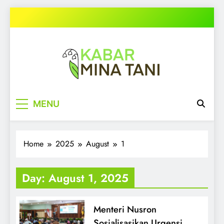
Skip
to
content
kabarminatani.com
MENU
Home
2025
August
1
Day:
August 1, 2025
Menteri Nusron
Sosialisasikan Urgensi