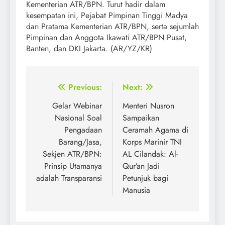
Kementerian ATR/BPN. Turut hadir dalam
kesempatan ini, Pejabat Pimpinan Tinggi Madya
dan Pratama Kementerian ATR/BPN, serta sejumlah
Pimpinan dan Anggota Ikawati ATR/BPN Pusat,
Banten, dan DKI Jakarta. (AR/YZ/KR)
Post
Previous:
Next:
navigation
Gelar Webinar
Menteri Nusron
Nasional Soal
Sampaikan
Pengadaan
Ceramah Agama di
Barang/Jasa,
Korps Marinir TNI
Sekjen ATR/BPN:
AL Cilandak: Al-
Prinsip Utamanya
Qur’an Jadi
adalah Transparansi
Petunjuk bagi
Manusia