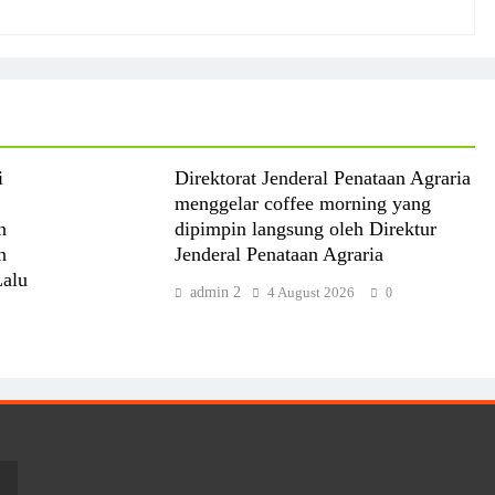
i
Direktorat Jenderal Penataan Agraria
menggelar coffee morning yang
n
dipimpin langsung oleh Direktur
n
Jenderal Penataan Agraria
Lalu
admin 2
4 August 2026
0