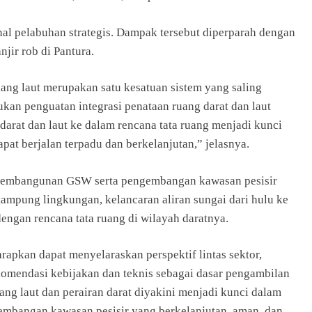
nal pelabuhan strategis. Dampak tersebut diperparah dengan
jir rob di Pantura.
ang laut merupakan satu kesatuan sistem yang saling
ukan penguatan integrasi penataan ruang darat dan laut
 darat dan laut ke dalam rencana tata ruang menjadi kunci
dapat berjalan terpadu dan berkelanjutan,” jelasnya.
 pembangunan GSW serta pengembangan kawasan pesisir
mpung lingkungan, kelancaran aliran sungai dari hulu ke
dengan rencana tata ruang di wilayah daratnya.
apkan dapat menyelaraskan perspektif lintas sektor,
omendasi kebijakan dan teknis sebagai dasar pengambilan
uang laut dan perairan darat diyakini menjadi kunci dalam
bangan kawasan pesisir yang berkelanjutan, aman, dan