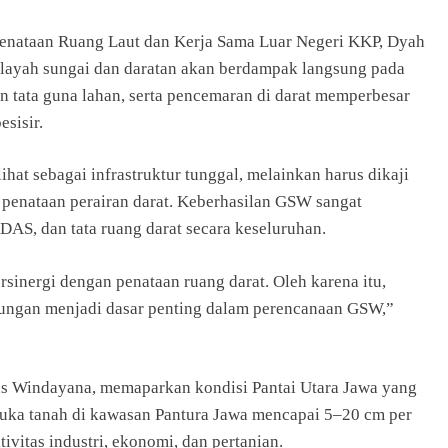
 Penataan Ruang Laut dan Kerja Sama Luar Negeri KKP, Dyah
ilayah sungai dan daratan akan berdampak langsung pada
an tata guna lahan, serta pencemaran di darat memperbesar
esisir.
at sebagai infrastruktur tunggal, melainkan harus dikaji
n penataan perairan darat. Keberhasilan GSW sangat
DAS, dan tata ruang darat secara keseluruhan.
ersinergi dengan penataan ruang darat. Oleh karena itu,
gkungan menjadi dasar penting dalam perencanaan GSW,”
yus Windayana, memaparkan kondisi Pantai Utara Jawa yang
muka tanah di kawasan Pantura Jawa mencapai 5–20 cm per
ivitas industri, ekonomi, dan pertanian.