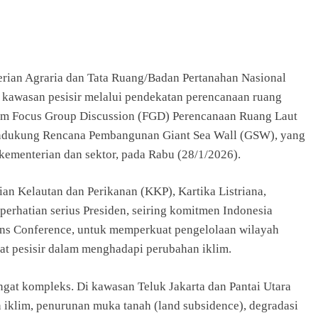
terian Agraria dan Tata Ruang/Badan Pertanahan Nasional
kawasan pesisir melalui pendekatan perencanaan ruang
alam Focus Group Discussion (FGD) Perencanaan Ruang Laut
endukung Rencana Pembangunan Giant Sea Wall (GSW), yang
ementerian dan sektor, pada Rabu (28/1/2026).
an Kelautan dan Perikanan (KKP), Kartika Listriana,
perhatian serius Presiden, seiring komitmen Indonesia
ons Conference, untuk memperkuat pengelolaan wilayah
at pesisir dalam menghadapi perubahan iklim.
ngat kompleks. Di kawasan Teluk Jakarta dan Pantai Utara
 iklim, penurunan muka tanah (land subsidence), degradasi