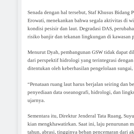
Senada dengan hal tersebut, Staf Khusus Bidang
Erowati, menekankan bahwa segala aktivitas di w
kondisi pesisir dan laut. Degradasi DAS, perubah
risiko banjir dan tekanan lingkungan di kawasan p
Menurut Dyah, pembangunan GSW tidak dapat dilih
dari perspektif hidrologi yang terintegrasi denga
ditentukan oleh keberhasilan pengelolaan sungai, 
“Penataan ruang laut harus berjalan seiring dan b
penyediaan data oseanografi, hidrologi, dan lin
ujarnya.
Sementara itu, Direktur Jenderal Tata Ruang, Su
kian mengkhawatirkan. Saat ini, laju penurunan 
tahun, abrasi, tingginya beban pencemaran dari akt