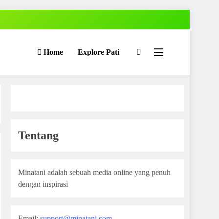
Home
Explore Pati
Tentang
Minatani adalah sebuah media online yang penuh
dengan inspirasi
Email:
support@minatani.com
,