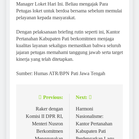
Manager Loket Hari Ini. Beliau mengajak Para
Petugas loket untuk berdoa bersama sebelum memulai
pelayanan kepada masyarakat.
Dengan pelaksanaan briefing rutin seperti ini, Kantor
Pertanahan Kabupaten Pati berkomitmen menjaga
kualitas layanan sekaligus memastikan bahwa seluruh
jajaran petugas memahami tanggung jawab serta target
kinerja yang telah ditetapkan.
Sumber: Humas ATR/BPN Pati Jawa Tengah
Previous:
Next:
Post
navigation
Raker dengan
Harmoni
Komisi II DPR RI,
Nasionalisme:
Menteri Nusron
Kantor Pertanahan
Berkomitmen
Kabupaten Pati
Menggunakan
Perdengarkan Lagu