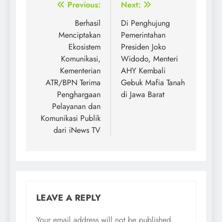
Post
Previous:
Next:
navigation
Berhasil
Di Penghujung
Menciptakan
Pemerintahan
Ekosistem
Presiden Joko
Komunikasi,
Widodo, Menteri
Kementerian
AHY Kembali
ATR/BPN Terima
Gebuk Mafia Tanah
Penghargaan
di Jawa Barat
Pelayanan dan
Komunikasi Publik
dari iNews TV
LEAVE A REPLY
Your email address will not be published.