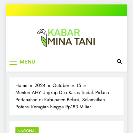
Skip
to
content
kabarminatani.com
MENU
Home
2024
October
15
Menteri AHY Ungkap Dua Kasus Tindak Pidana
Pertanahan di Kabupaten Bekasi, Selamatkan
Potensi Kerugian hingga Rp183 Miliar
NASIONAL