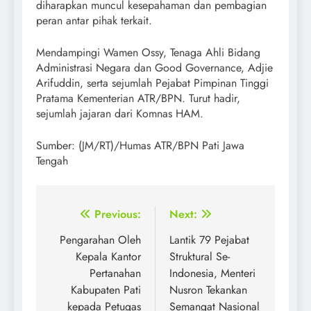
diharapkan muncul kesepahaman dan pembagian
peran antar pihak terkait.
Mendampingi Wamen Ossy, Tenaga Ahli Bidang
Administrasi Negara dan Good Governance, Adjie
Arifuddin, serta sejumlah Pejabat Pimpinan Tinggi
Pratama Kementerian ATR/BPN. Turut hadir,
sejumlah jajaran dari Komnas HAM.
Sumber: (JM/RT)/Humas ATR/BPN Pati Jawa
Tengah
Post
Previous:
Next:
navigation
Pengarahan Oleh
Lantik 79 Pejabat
Kepala Kantor
Struktural Se-
Pertanahan
Indonesia, Menteri
Kabupaten Pati
Nusron Tekankan
kepada Petugas
Semangat Nasional