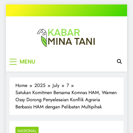
Skip
to
content
kabarminatani.com
MENU
Home
2025
July
7
Satukan Komitmen Bersama Komnas HAM, Wamen
Ossy Dorong Penyelesaian Konflik Agraria
Berbasis HAM dengan Pelibatan Multipihak
NASIONAL