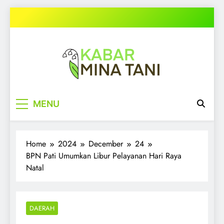
Skip
to
content
kabarminatani.com
MENU
Home
2024
December
24
BPN Pati Umumkan Libur Pelayanan Hari Raya
Natal
DAERAH