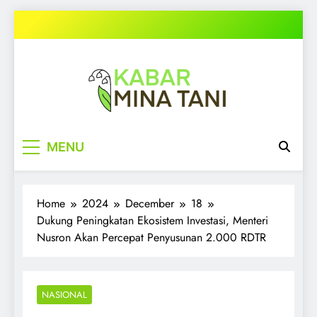
Skip
to
content
kabarminatani.com
MENU
Home
2024
December
18
Dukung Peningkatan Ekosistem Investasi, Menteri
Nusron Akan Percepat Penyusunan 2.000 RDTR
NASIONAL