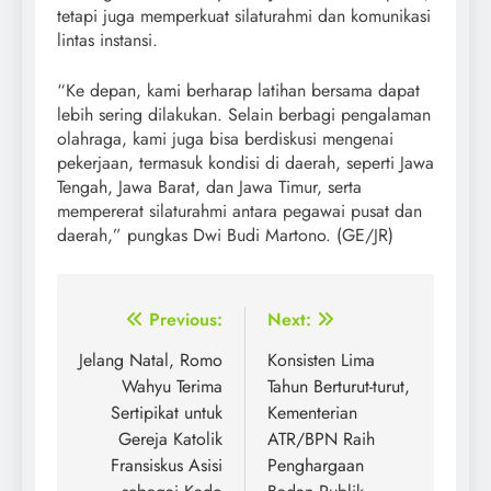
tetapi juga memperkuat silaturahmi dan komunikasi
lintas instansi.
“Ke depan, kami berharap latihan bersama dapat
lebih sering dilakukan. Selain berbagi pengalaman
olahraga, kami juga bisa berdiskusi mengenai
pekerjaan, termasuk kondisi di daerah, seperti Jawa
Tengah, Jawa Barat, dan Jawa Timur, serta
mempererat silaturahmi antara pegawai pusat dan
daerah,” pungkas Dwi Budi Martono. (GE/JR)
Post
Previous:
Next:
navigation
Jelang Natal, Romo
Konsisten Lima
Wahyu Terima
Tahun Berturut-turut,
Sertipikat untuk
Kementerian
Gereja Katolik
ATR/BPN Raih
Fransiskus Asisi
Penghargaan