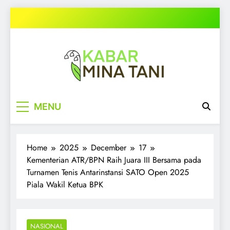
Skip
to
content
kabarminatani.com
MENU
Home
2025
December
17
Kementerian ATR/BPN Raih Juara III Bersama pada
Turnamen Tenis Antarinstansi SATO Open 2025
Piala Wakil Ketua BPK
NASIONAL