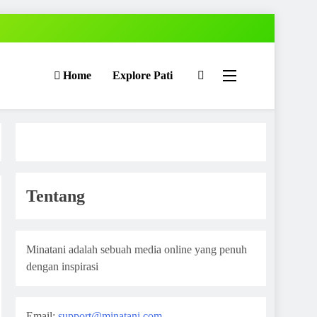
Home
Explore Pati
Tentang
Minatani adalah sebuah media online yang penuh
dengan inspirasi
Email:
support@minatani.com
,