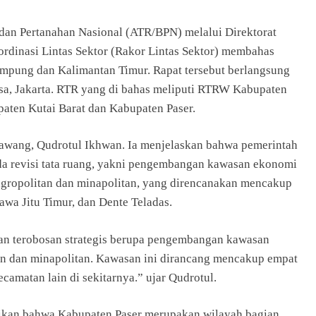
dan Pertanahan Nasional (ATR/BPN) melalui Direktorat
rdinasi Lintas Sektor (Rakor Lintas Sektor) membahas
ampung dan Kalimantan Timur. Rapat tersebut berlangsung
a, Jakarta. RTR yang di bahas meliputi RTRW Kabupaten
ten Kutai Barat dan Kabupaten Paser.
awang, Qudrotul Ikhwan. Ia menjelaskan bahwa pemerintah
da revisi tata ruang, yakni pengembangan kawasan ekonomi
gropolitan dan minapolitan, yang direncanakan mencakup
awa Jitu Timur, dan Dente Teladas.
ikan terobosan strategis berupa pengembangan kawasan
n dan minapolitan. Kawasan ini dirancang mencakup empat
amatan lain di sekitarnya.” ujar Qudrotul.
aikan bahwa Kabupaten Paser merupakan wilayah bagian