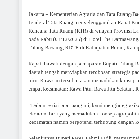
Jakarta – Kementerian Agraria dan Tata Ruang/Ba
Jenderal Tata Ruang menyelenggarakan Rapat Koo
Rencana Tata Ruang (RTR) di wilayah Provinsi L
pada Rabu (03/12/2025) di Hotel The Darmawangs
Tulang Bawang, RDTR di Kabupaten Berau, Kabupa
Rapat diawali dengan pemaparan Bupati Tulang B
daerah tengah menyiapkan terobosan strategis pa
biru. Kawasan tersebut akan memadukan konsep a
empat kecamatan: Rawa Pitu, Rawa Jitu Selatan, R
“Dalam revisi tata ruang ini, kami mengintegras
ekonomi biru yang memadukan konsep agropolita
kecamatan namun berpotensi terhubung dengan kec
Selanjutnya Bupati Paser, Fahmi Fadli, menyamp