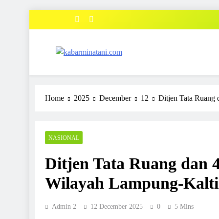
Skip
to
content
kabarminatani.com
Home
2025
December
12
Ditjen Tata Ruang
NASIONAL
Ditjen Tata Ruang dan
Wilayah Lampung-Kalt
Admin 2
12 December 2025
0
5 Mins