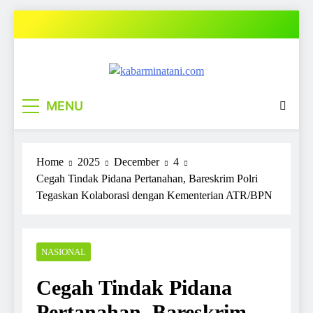
Skip
to
content
kabarminatani.com
MENU
Home
2025
December
4
Cegah Tindak Pidana Pertanahan, Bareskrim Polri
Tegaskan Kolaborasi dengan Kementerian ATR/BPN
NASIONAL
Cegah Tindak Pidana
Pertanahan, Bareskrim