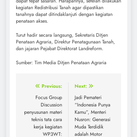
dapat tepat sasaran. Harapannya, setelah dilakukan
kegiatan Redistribusi Tanah agar dipastikan
tanahnya dapat ditindaklanjuti dengan kegiatan
penataan akses.
Turut hadir secara langsung, Sekretaris Ditjen
Penataan Agraria, Direktur Penatagunaan Tanah,
dan jajaran Pejabat Direktorat Landreform.
Sumber: Tim Media Ditjen Penataan Agraria
Post
Previous:
Next:
navigation
Focus Group
Jadi Pemateri
Discussion
“Indonesia Punya
penyusunan materi
Kamu”, Menteri
teknis tata cara
Nusron: Generasi
kerja kegiatan
Muda Terdidik
WP3WT:
adalah Motor