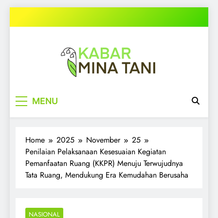
Skip
to
content
kabarminatani.com
MENU
Home
2025
November
25
Penilaian Pelaksanaan Kesesuaian Kegiatan
Pemanfaatan Ruang (KKPR) Menuju Terwujudnya
Tata Ruang, Mendukung Era Kemudahan Berusaha
NASIONAL