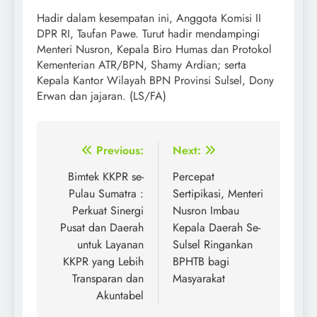
Hadir dalam kesempatan ini, Anggota Komisi II
DPR RI, Taufan Pawe. Turut hadir mendampingi
Menteri Nusron, Kepala Biro Humas dan Protokol
Kementerian ATR/BPN, Shamy Ardian; serta
Kepala Kantor Wilayah BPN Provinsi Sulsel, Dony
Erwan dan jajaran. (LS/FA)
Post
Previous:
Next:
navigation
Bimtek KKPR se-
Percepat
Pulau Sumatra :
Sertipikasi, Menteri
Perkuat Sinergi
Nusron Imbau
Pusat dan Daerah
Kepala Daerah Se-
untuk Layanan
Sulsel Ringankan
KKPR yang Lebih
BPHTB bagi
Transparan dan
Masyarakat
Akuntabel