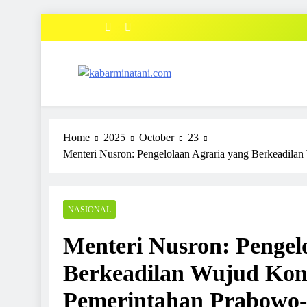
Skip
to
content
kabarminatani.com
Home
2025
October
23
Menteri Nusron: Pengelolaan Agraria yang Berkeadila
NASIONAL
Menteri Nusron: Pengel
Berkeadilan Wujud Kont
Pemerintahan Prabowo