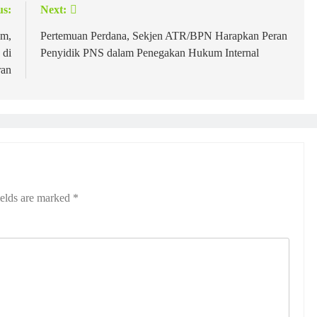
us:
Next:
em,
Pertemuan Perdana, Sekjen ATR/BPN Harapkan Peran
 di
Penyidik PNS dalam Penegakan Hukum Internal
ran
ields are marked
*