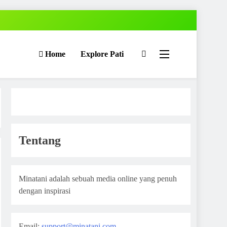
Home
Explore Pati
Tentang
Minatani adalah sebuah media online yang penuh
dengan inspirasi
Email:
support@minatani.com
,