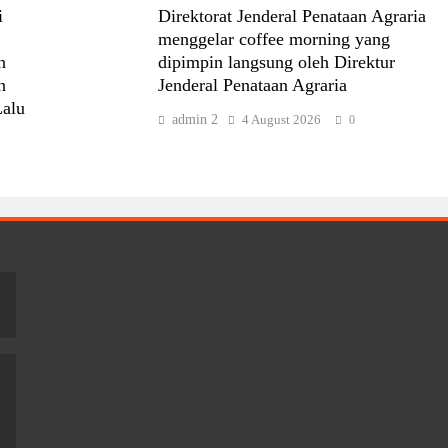
i
Direktorat Jenderal Penataan Agraria
menggelar coffee morning yang
n
dipimpin langsung oleh Direktur
n
Jenderal Penataan Agraria
Lalu
admin 2
4 August 2026
0