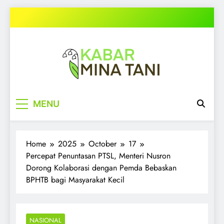
Skip
to
content
kabarminatani.com
MENU
Home
2025
October
17
Percepat Penuntasan PTSL, Menteri Nusron
Dorong Kolaborasi dengan Pemda Bebaskan
BPHTB bagi Masyarakat Kecil
NASIONAL