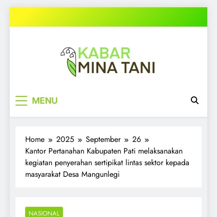
Skip
to
content
kabarminatani.com
MENU
Home
2025
September
26
Kantor Pertanahan Kabupaten Pati melaksanakan
kegiatan penyerahan sertipikat lintas sektor kepada
masyarakat Desa Mangunlegi
NASIONAL