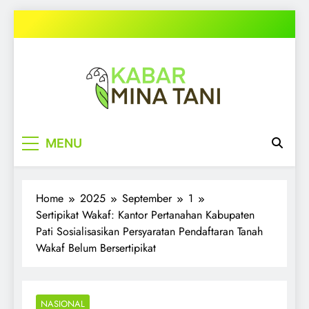
Skip
to
content
kabarminatani.com
MENU
Home
2025
September
1
Sertipikat Wakaf: Kantor Pertanahan Kabupaten
Pati Sosialisasikan Persyaratan Pendaftaran Tanah
Wakaf Belum Bersertipikat
NASIONAL