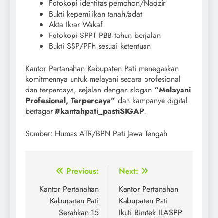
Fotokopi identitas pemohon/Nadzir
Bukti kepemilikan tanah/adat
Akta Ikrar Wakaf
Fotokopi SPPT PBB tahun berjalan
Bukti SSP/PPh sesuai ketentuan
Kantor Pertanahan Kabupaten Pati menegaskan
komitmennya untuk melayani secara profesional
dan terpercaya, sejalan dengan slogan
“Melayani
Profesional, Terpercaya”
dan kampanye digital
bertagar
#kantahpati_pastiSIGAP
.
Sumber: Humas ATR/BPN Pati Jawa Tengah
Post
Previous:
Next:
navigation
Kantor Pertanahan
Kantor Pertanahan
Kabupaten Pati
Kabupaten Pati
Serahkan 15
Ikuti Bimtek ILASPP