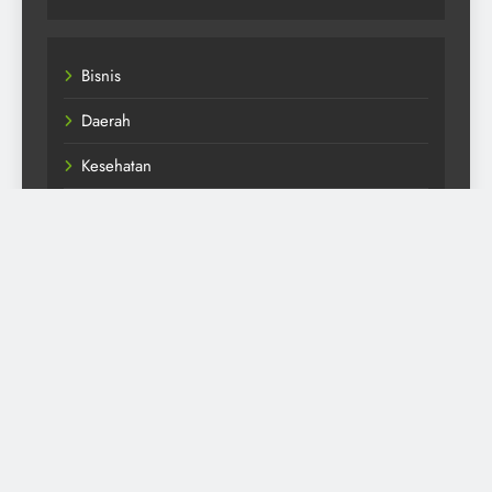
Bisnis
Daerah
Kesehatan
Nasional
Olahraga
Politik
public
Kabar Mina Tani - 2026. Powered By
.
BlazeThemes