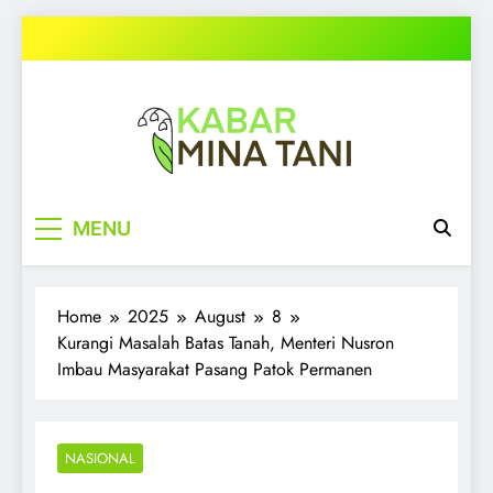
Skip
to
content
kabarminatani.com
MENU
Home
2025
August
8
Kurangi Masalah Batas Tanah, Menteri Nusron
Imbau Masyarakat Pasang Patok Permanen
NASIONAL