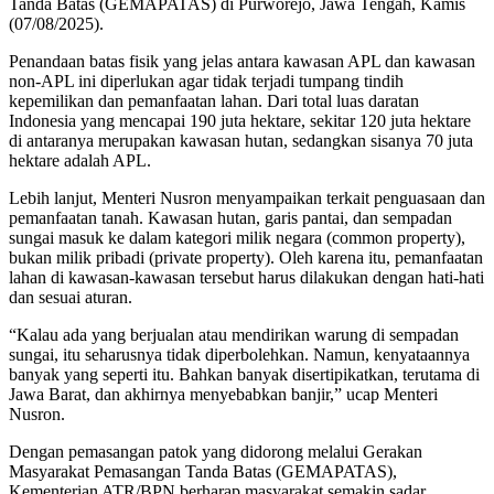
Tanda Batas (GEMAPATAS) di Purworejo, Jawa Tengah, Kamis
(07/08/2025).
Penandaan batas fisik yang jelas antara kawasan APL dan kawasan
non-APL ini diperlukan agar tidak terjadi tumpang tindih
kepemilikan dan pemanfaatan lahan. Dari total luas daratan
Indonesia yang mencapai 190 juta hektare, sekitar 120 juta hektare
di antaranya merupakan kawasan hutan, sedangkan sisanya 70 juta
hektare adalah APL.
Lebih lanjut, Menteri Nusron menyampaikan terkait penguasaan dan
pemanfaatan tanah. Kawasan hutan, garis pantai, dan sempadan
sungai masuk ke dalam kategori milik negara (common property),
bukan milik pribadi (private property). Oleh karena itu, pemanfaatan
lahan di kawasan-kawasan tersebut harus dilakukan dengan hati-hati
dan sesuai aturan.
“Kalau ada yang berjualan atau mendirikan warung di sempadan
sungai, itu seharusnya tidak diperbolehkan. Namun, kenyataannya
banyak yang seperti itu. Bahkan banyak disertipikatkan, terutama di
Jawa Barat, dan akhirnya menyebabkan banjir,” ucap Menteri
Nusron.
Dengan pemasangan patok yang didorong melalui Gerakan
Masyarakat Pemasangan Tanda Batas (GEMAPATAS),
Kementerian ATR/BPN berharap masyarakat semakin sadar