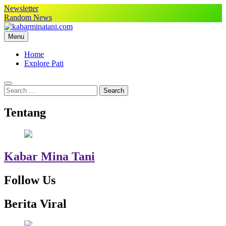
Skip
Newsletter
to
Random News
content
Menu
kabarminatani.com
Home
Explore Pati
Search
for:
Tentang
Kabar Mina Tani
Follow Us
Berita Viral