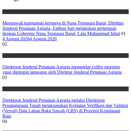
Nasional
Mengawali kunjungan kerjanya di Nusa Tenggara Barat, Direktur
Jenderal Penataan Agraria, Embun Sari melakukan pertemuan
dengan Gubernur Nusa Tenggara Barat, Lalu Muhammad Iqbal
01
4 August 2026
4 August 2026
02
Nasional
Direktorat Jenderal Penataan Agraria menggelar coffee morning
yang dipimpin langsung oleh Direktur Jenderal Penataan Agraria
03
Nasional
Direktorat Jenderal Penataan Agraria melalui Direktorat
Penatagunaan Tanah melaksanakan Kegiatan Verifikasi dan Validasi
(Verval) Data Lahan Baku Sawah (LBS) di Provinsi Kepulauan
Riau
04