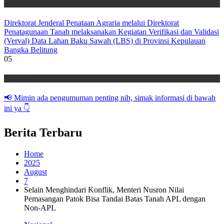
Nasional
Direktorat Jenderal Penataan Agraria melalui Direktorat
Penatagunaan Tanah melaksanakan Kegiatan Verifikasi dan Validasi
(Verval) Data Lahan Baku Sawah (LBS) di Provinsi Kepulauan
Bangka Belitung
05
Nasional
📢 Mimin ada pengumuman penting nih, simak informasi di bawah
ini ya 👇
Berita Terbaru
Home
2025
August
7
Selain Menghindari Konflik, Menteri Nusron Nilai
Pemasangan Patok Bisa Tandai Batas Tanah APL dengan
Non-APL