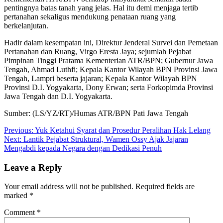
pentingnya batas tanah yang jelas. Hal itu demi menjaga tertib
pertanahan sekaligus mendukung penataan ruang yang
berkelanjutan.
Hadir dalam kesempatan ini, Direktur Jenderal Survei dan Pemetaan
Pertanahan dan Ruang, Virgo Eresta Jaya; sejumlah Pejabat
Pimpinan Tinggi Pratama Kementerian ATR/BPN; Gubernur Jawa
Tengah, Ahmad Luthfi; Kepala Kantor Wilayah BPN Provinsi Jawa
Tengah, Lampri beserta jajaran; Kepala Kantor Wilayah BPN
Provinsi D.I. Yogyakarta, Dony Erwan; serta Forkopimda Provinsi
Jawa Tengah dan D.I. Yogyakarta.
Sumber: (LS/YZ/RT)/Humas ATR/BPN Pati Jawa Tengah
Post
Previous:
Yuk Ketahui Syarat dan Prosedur Peralihan Hak Lelang
Next:
Lantik Pejabat Struktural, Wamen Ossy Ajak Jajaran
navigation
Mengabdi kepada Negara dengan Dedikasi Penuh
Leave a Reply
Your email address will not be published.
Required fields are
marked
*
Comment
*