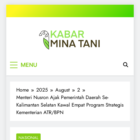
Skip
to
content
kabarminatani.com
MENU
Home
2025
August
2
Menteri Nusron Ajak Pemerintah Daerah Se-
Kalimantan Selatan Kawal Empat Program Strategis
Kementerian ATR/BPN
NASIONAL