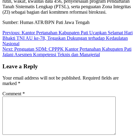
rutin, wakaf, kwalitas data 456, penyelesaian program Pendaftaran
Tanah Sistematis Lengkap (PTSL), serta penguatan Zona Integritas
(ZI) sebagai bagian dari komitmen reformasi birokrasi.
Sumber: Humas ATR/BPN Pati Jawa Tengah
Post
Previous:
Kantor Pertanahan Kabupaten Pati Ucapkan Selamat Hari
Bhakti TNI AU ke-78, Tegaskan Dukungan terhadap Kedaulatan
navigation
Nasional
Next:
Penguatan SDM: CPPPK Kantor Pertanahan Kabupaten Pati
Jalani Asesmen Kompetensi Teknis dan Manajerial
Leave a Reply
Your email address will not be published.
Required fields are
marked
*
Comment
*