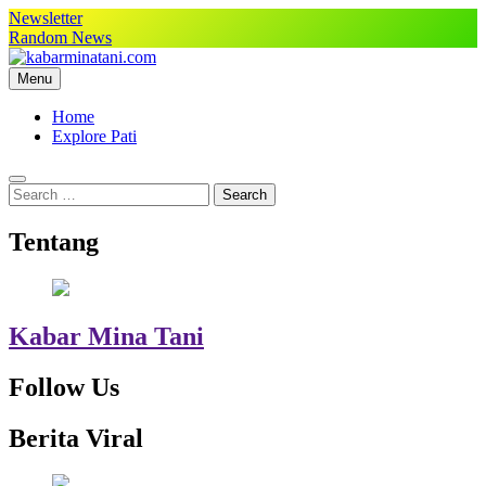
Skip
Newsletter
to
Random News
content
Menu
kabarminatani.com
Home
Explore Pati
Search
for:
Tentang
Kabar Mina Tani
Follow Us
Berita Viral