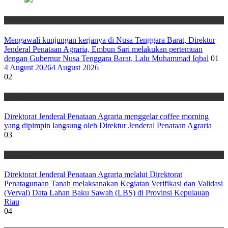
Nasional
Mengawali kunjungan kerjanya di Nusa Tenggara Barat, Direktur
Jenderal Penataan Agraria, Embun Sari melakukan pertemuan
dengan Gubernur Nusa Tenggara Barat, Lalu Muhammad Iqbal
01
4 August 2026
4 August 2026
02
Nasional
Direktorat Jenderal Penataan Agraria menggelar coffee morning
yang dipimpin langsung oleh Direktur Jenderal Penataan Agraria
03
Nasional
Direktorat Jenderal Penataan Agraria melalui Direktorat
Penatagunaan Tanah melaksanakan Kegiatan Verifikasi dan Validasi
(Verval) Data Lahan Baku Sawah (LBS) di Provinsi Kepulauan
Riau
04