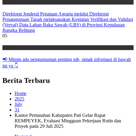
Nasional
Direktorat Jenderal Penataan Agraria melalui Direktorat
Penatagunaan Tanah melaksanakan Kegiatan Verifikasi dan Validasi
(Verval) Data Lahan Baku Sawah (LBS) di Provinsi Kepulauan
Bangka Belitung
05
Nasional
📢 Mimin ada pengumuman penting nih, simak informasi di bawah
ini ya 👇
Berita Terbaru
Home
2025
July
31
Kantor Pertanahan Kabupaten Pati Gelar Rapat
REMPEYEK, Evaluasi Mingguan Pekerjaan Rutin dan
Proyek pada 29 Juli 2025