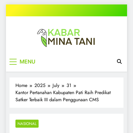
Skip
to
content
kabarminatani.com
MENU
Home
2025
July
31
Kantor Pertanahan Kabupaten Pati Raih Predikat
Satker Terbaik III dalam Penggunaan CMS
NASIONAL