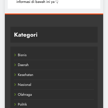
informasi di bawah ini ya 👇
Kategori
Bisnis
Daerah
Kesehatan
Nasional
Olahraga
Politik