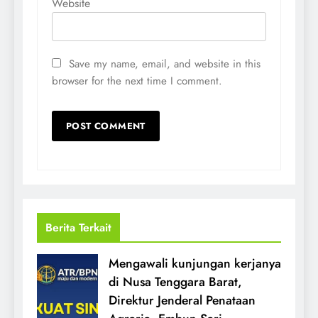
Website
Save my name, email, and website in this
browser for the next time I comment.
Berita Terkait
Mengawali kunjungan kerjanya
di Nusa Tenggara Barat,
Direktur Jenderal Penataan