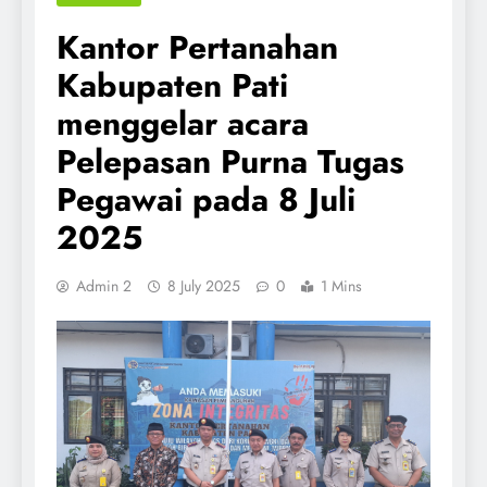
Kantor Pertanahan
Kabupaten Pati
menggelar acara
Pelepasan Purna Tugas
Pegawai pada 8 Juli
2025
Admin 2
8 July 2025
0
1 Mins