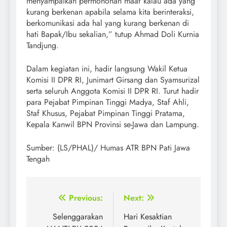
menyampaikan permohonan maaf kalau ada yang
kurang berkenan apabila selama kita berinteraksi,
berkomunikasi ada hal yang kurang berkenan di
hati Bapak/Ibu sekalian,” tutup Ahmad Doli Kurnia
Tandjung.
Dalam kegiatan ini, hadir langsung Wakil Ketua
Komisi II DPR RI, Junimart Girsang dan Syamsurizal
serta seluruh Anggota Komisi II DPR RI. Turut hadir
para Pejabat Pimpinan Tinggi Madya, Staf Ahli,
Staf Khusus, Pejabat Pimpinan Tinggi Pratama,
Kepala Kanwil BPN Provinsi se-Jawa dan Lampung.
Sumber: (LS/PHAL)/ Humas ATR BPN Pati Jawa
Tengah
Post
Previous:
Next:
navigation
Selenggarakan
Hari Kesaktian