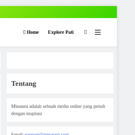
Home
Explore Pati
Tentang
Minatani adalah sebuah media online yang penuh
dengan inspirasi
Email:
support@minatani.com
,